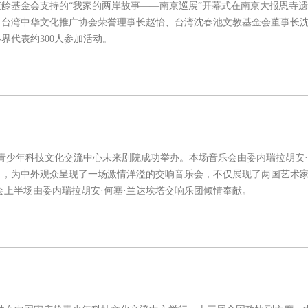
庆龄基金会支持的“我家的两岸故事——南京巡展”开幕式在南京大报恩寺
。台湾中华文化推广协会荣誉理事长赵怡、台湾沈春池文教基金会董事长
界代表约300人参加活动。
青少年科技文化交流中心未来剧院成功举办。本场音乐会由委内瑞拉胡安·
出，为中外观众呈现了一场激情洋溢的交响音乐会，不仅展现了两国艺术
会上半场由委内瑞拉胡安·何塞·兰达埃塔交响乐团倾情奉献。