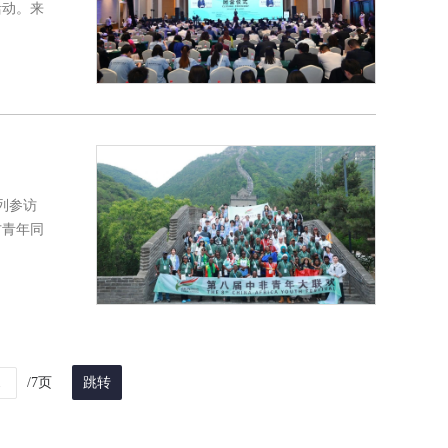
活动。来
列参访
方青年同
/7页
跳转