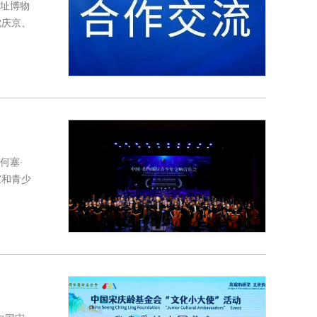
遗址博物
沈庆京、
何塞·
家和青少