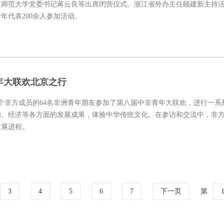
江师范大学党委书记蒋云良等出席闭营仪式。浙江省外办主任顾建新主持
年代表200余人参加活动。
年大联欢北京之行
52个非方成员的64名非洲青年朋友参加了第八届中非青年大联欢，进行一系
治、经济等各方面的发展成果，体验中华传统文化。在参访和交流中，非
发展进程。
3
4
5
6
7
下一页
第