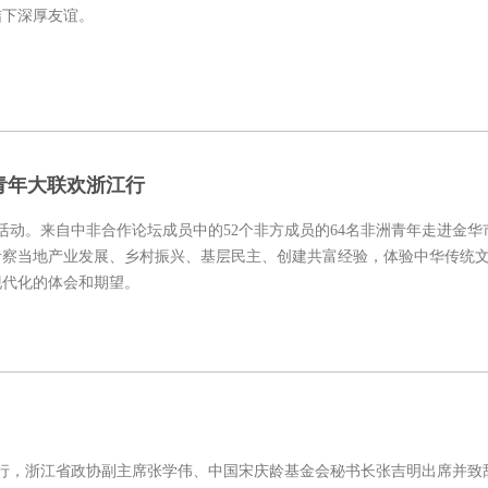
结下深厚友谊。
青年大联欢浙江行
列活动。来自中非合作论坛成员中的52个非方成员的64名非洲青年走进金华
考察当地产业发展、乡村振兴、基层民主、创建共富经验，体验中华传统
现代化的体会和期望。
举行，浙江省政协副主席张学伟、中国宋庆龄基金会秘书长张吉明出席并致