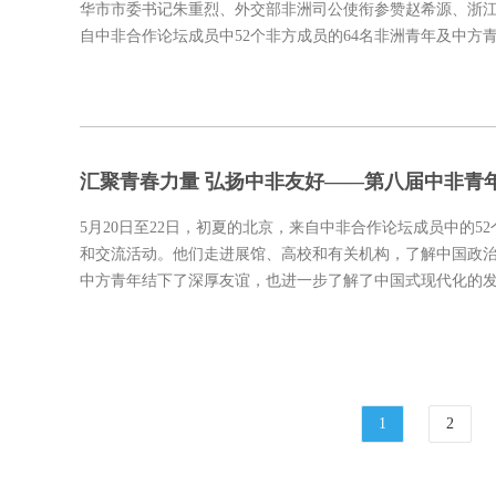
华市市委书记朱重烈、外交部非洲司公使衔参赞赵希源、浙
自中非合作论坛成员中52个非方成员的64名非洲青年及中方青
汇聚青春力量 弘扬中非友好——第八届中非青
5月20日至22日，初夏的北京，来自中非合作论坛成员中的
和交流活动。他们走进展馆、高校和有关机构，了解中国政
中方青年结下了深厚友谊，也进一步了解了中国式现代化的
1
2