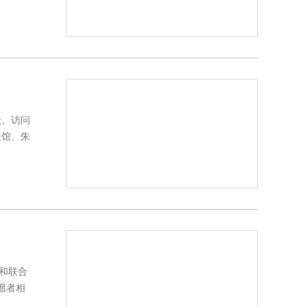
坛。访问
使馆、朱
心和联合
愿者相