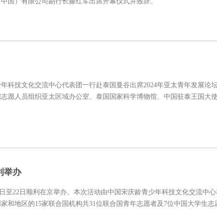
（中国）有限公司副行长滕红军出席开幕仪式并致辞。
少年科技文化交流中心代表团一行赴泰国曼谷出席2024年亚太青年发展论
国志愿人员组织亚太区域办公室、泰国国家科学博物馆、中国驻泰王国大
利举办
月19日至22日顺利在京举办。本次活动由中国宋庆龄青少年科技文化交流中
国家和地区的15家联合国机构共31位联合国青年志愿者及7位中国大学生志