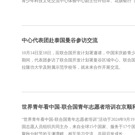
青少年科技文化交流中心体验中心副主任许劲草、花旗银行
中心代表团赴泰国曼谷参访交流
10月14日至18日，应联合国开发计划署邀请，中国宋庆龄青
期间，代表团参访了联合国开发计划署曼谷区域中心、联合
拉隆功大学及附属示范学校等，就未来合作开展交流。
世界青年看中国-联合国青年志愿者培训在京顺
“世界青年看中国-联合国青年志愿者培训”活动于2024年9
国志愿人员组织共同主办，来自全球15个国家、服务于17个
聚秋分时节的玉渊潭畔，相互学习交流、共同启发成长。