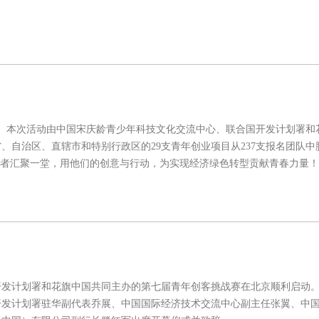
开展。本次活动由中国宋庆龄青少年科技文化交流中心、联合国开发计划署和
、自治区、直辖市和特别行政区的29支青年创业项目从237支报名团队中
创业者汇聚一堂，用他们的创意与行动，为实现经济绿色转型贡献青春力量！
国开发计划署和花旗中国共同主办的第七届青年创客挑战赛在北京顺利启动
开发计划署驻华副代表乔展、中国国际经济技术交流中心副主任张翼、中