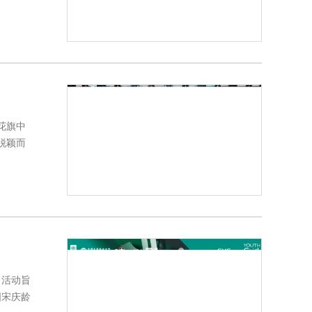
花旗中
脱颖而
。活动旨
国宋庆龄