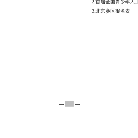
2.首届全国青少年人
3.北京赛区报名表
—
—