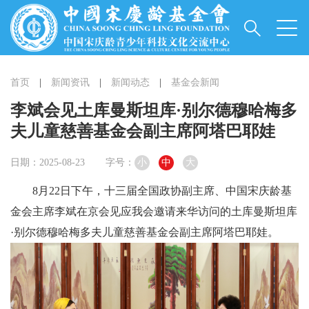
首页
|
新闻资讯
|
新闻动态
|
基金会新闻
李斌会见土库曼斯坦库·别尔德穆哈梅多
夫儿童慈善基金会副主席阿塔巴耶娃
日期：2025-08-23
字号：
小
中
大
8月22日下午，十三届全国政协副主席、中国宋庆龄基
金会主席李斌在京会见应我会邀请来华访问的土库曼斯坦库
·别尔德穆哈梅多夫儿童慈善基金会副主席阿塔巴耶娃。