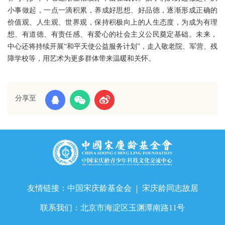
小事做起，一点一滴积累，养成好思想、好品德，逐渐形成正确的
价值观、人生观、世界观，保持积极向上的人生态度，为成为有理
想、有道德、有责任感、有爱心的社会主义公民奠定基础。未来，
中心还将持续开展“和平天使公益服务计划”，走入敬老院、军营、残
障学校等，用艺术为更多群体带来温暖和关怀。
分享至
友情链接：
中国宋庆龄基金会
宋庆龄同志故居
联系我们：
北京市海淀区玉渊潭南路11号