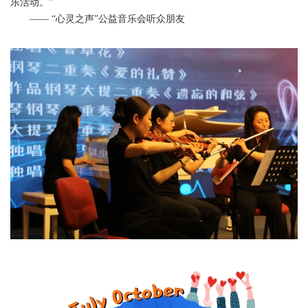
乐活动。”
—— “心灵之声”公益音乐会听众朋友