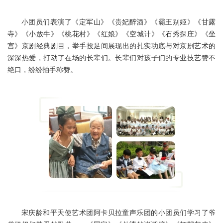
小团员们表演了《定军山》《贵妃醉酒》《霸王别姬》《甘露
寺》《小放牛》《桃花村》《红娘》《空城计》《石秀探庄》《坐
宫》京剧经典剧目，举手投足间展现出的扎实功底与对京剧艺术的
深深热爱，打动了在场的长辈们。长辈们对孩子们的专业技艺赞不
绝口，纷纷拍手称赞。
宋庆龄和平天使艺术团阿卡贝拉童声乐团的小团员们学习了爷