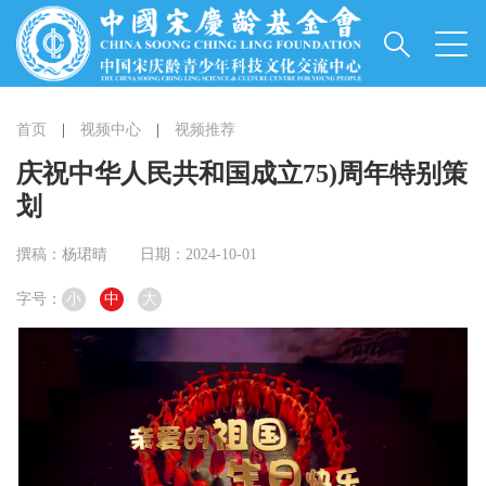
首页
|
视频中心
|
视频推荐
庆祝中华人民共和国成立75)周年特别策
划
撰稿：杨珺晴
日期：2024-10-01
字号：
小
中
大