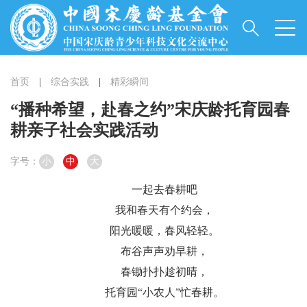
首页
|
综合实践
|
精彩瞬间
“播种希望，赴春之约”宋庆龄托育园春
耕亲子社会实践活动
字号：
小
中
大
一起去春耕吧
我和春天有个约会，
阳光暖暖，春风轻轻。
布谷声声劝早耕，
春锄扑扑趁初晴，
托育园“小农人”忙春耕。