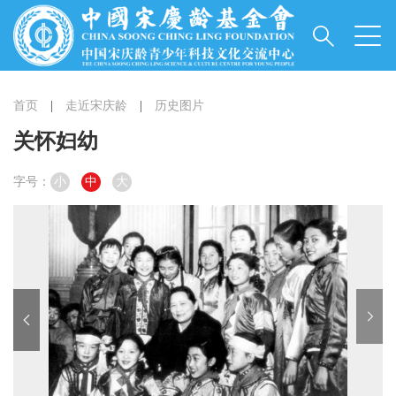
首页
|
走近宋庆龄
|
历史图片
关怀妇幼
字号：
小
中
大