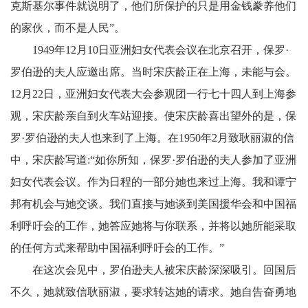
克斯基尔事件就说明了，他们所保护的只是用金钱豢养他们
的家伙，而不是人民”。
1949年12月10日亚洲妇女代表会议在北京召开，保罗·
罗伯逊的夫人应邀出席。当时宋庆龄正在上海，未能与会。
12月22日，亚洲妇女代表大会参观团一行七十四人到上海参
观，宋庆龄亲自到火车站迎接。使宋庆龄喜出望外的是，保
罗·罗伯逊的夫人也来到了上海。在1950年2月致耿丽淑的信
中，宋庆龄写道:“如你所知，保罗·罗伯逊的夫人参加了亚洲
妇女代表会议。作为日程的一部分她也来过上海。我和谭宁
邦有机会与她交谈。我们直接与她谈到美国援华会和中国福
利呼吁会的工作，她答应她将与你联系，并将以她所能采取
的任何方式来帮助中国福利呼吁会的工作。”
在这次会见中，罗伯逊夫人被宋庆龄深深吸引。回国后
不久，她就致信耿丽淑，要求转达她的请求。她自告奋勇地