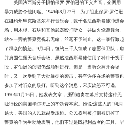
美国法西斯分子惧怕保罗·罗伯逊的正义声音，企图用
暴力威胁令他闭嘴。1949年8月27日，为了阻止保罗·罗伯逊
在纽约州毕克斯基尔举行音乐会，数千名法西斯暴徒冲进会
场，用木棍、石块和其他武器殴打听众，并纵火烧毁舞台。
站在一旁的警察竞视若无睹，丝毫不予制止。这一暴行激起
了群众的愤怒。9月4日，纽约三千人组成了志愿保卫队，肩
并肩围住露天音乐会场。虽然法西斯暴徒使用了种种干扰手
段，罗伯逊的演唱仍然顺利进行。但是，当听众离开会场
时，又一次受到了大批暴徒的袭击，甚至许多在场的警察也
参加了对听众的殴打。听到这个消息，宋庆龄怒不可遏。
1950年1月16日，她发表文章，强烈谴责在幕后支持这种无
耻行径的美国华尔街上的垄断资本家。她说:这些人的“利润
越大，美国的人民就越受压迫。公民权利被打倒被扔掉了。
警察的作为生动地表明，他们不过是既得利益者的工具。毕