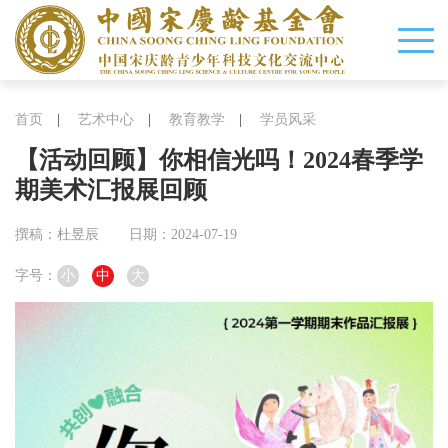
首页
|
艺术中心
|
教育教学
|
学员风采
【活动回顾】你相信光吗！2024春季学
期美术汇报展回顾
撰稿：杜昱辰
日期：2024-07-19
字号：
小
中
大