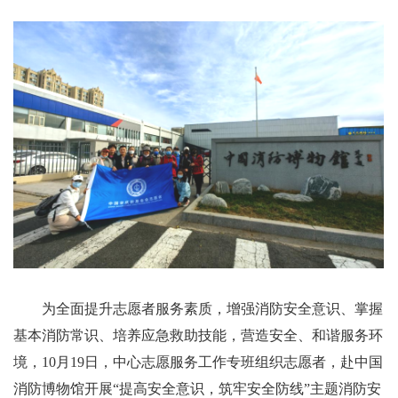
为全面提升志愿者服务素质，增强消防安全意识、掌握
基本消防常识、培养应急救助技能，营造安全、和谐服务环
境，10月19日，中心志愿服务工作专班组织志愿者，赴中国
消防博物馆开展“提高安全意识，筑牢安全防线”主题消防安