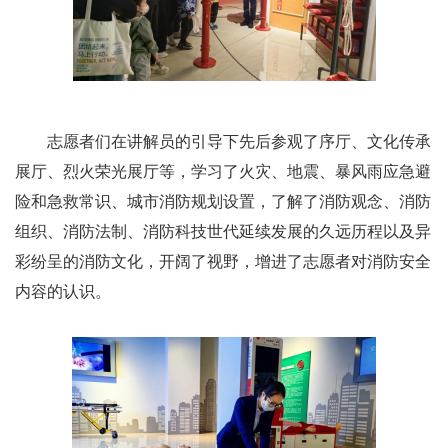
志愿者们在讲解员的引导下先后参观了序厅、文化传承
展厅、烈火荣光展厅等，学习了火灾、地震、暴风雨应急避
险和急救常识、城市消防规划设置，了解了消防观念、消防
组织、消防法制、消防科技世代延续发展的久远历程以及异
彩纷呈的消防文化，开阔了视野，增进了志愿者对消防安全
内容的认识。