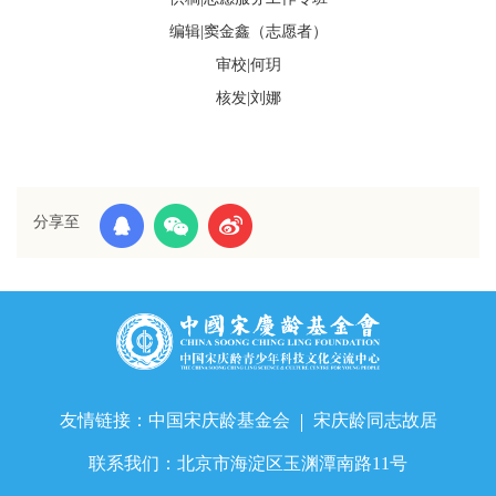
编辑|窦金鑫（志愿者）
审校|何玥
核发|刘娜
分享至
友情链接：
中国宋庆龄基金会
宋庆龄同志故居
联系我们：
北京市海淀区玉渊潭南路11号