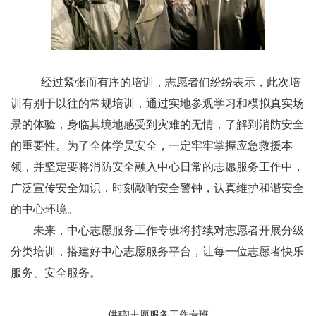
经过紧张而有序的培训，志愿者们纷纷表示，此次培
训有别于以往的常规培训，通过实地参观学习和模拟真实场
景的体验，身临其境地感受到灾难的无情，了解到消防安全
的重要性。为了全体学员安全，一定牢牢掌握应急救援本
领，并坚定要将消防安全融入中心日常的志愿服务工作中，
广泛宣传安全知识，时刻敲响安全警钟，认真维护和谐安全
的中心环境。
未来，中心志愿服务工作专班将持续对志愿者开展分级
分类培训，搭建好中心志愿服务平台，让每一位志愿者快乐
服务、安全服务。
供稿|志愿服务工作专班