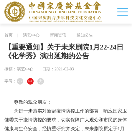
首页
|
演艺中心
|
新闻资讯
|
通知公告
【重要通知】关于未来剧院1月22-24日
《化学秀》演出延期的公告
撰稿：演艺中心
日期：2021-02-03
字号：
小
中
大
尊敬的观众朋友：
为进一步落实对新冠疫情防控工作的部署，响应国家卫
健委关于疫情防控的要求，切实保障广大观众和市民的身体
健康与生命安全，经慎重研究并决定，未来剧院原定于1月