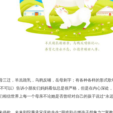
母三迁，羊羔跪乳，乌鸦反哺，岳母刺字；有各种各样的形式歌
，不可以》告诉小朋友们妈妈看似总是很严格，但是在内心深处
相信世界上每一个母亲不论她是否曾经对自己的孩子说过“永远永远爱
停歇，未来剧院秉承宋庆龄先生“用戏剧点燃孩子想象力”“寓教