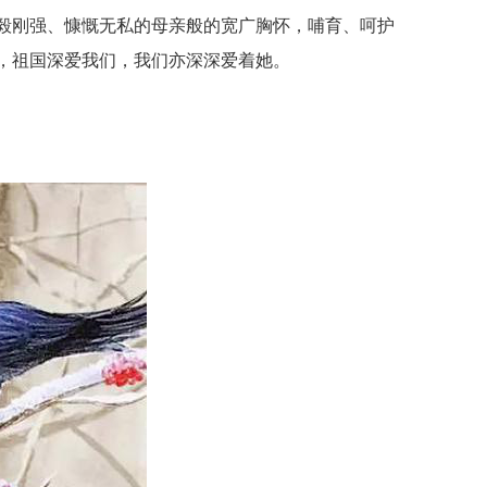
毅刚强、慷慨无私的母亲般的宽广胸怀，哺育、呵护
，祖国深爱我们，我们亦深深爱着她。